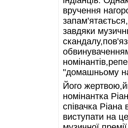
індіанців. Одна
вручення нагор
запам'ятається
завдяки музичн
скандалу,пов'яз
обвинуваченням
номінантів,репе
"домашньому на
Його жертвою,й
номінантка Ріа
співачка Ріана
виступати на ц
музичної премії