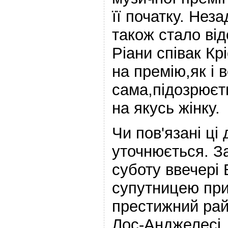
її початку. Нез
також стало ві
Ріани співак Кр
на премію,як і 
сама,підозрюєть
на якусь жінку.
Чи пов'язані ці 
уточнюється. За
суботу ввечері
супутницею при
престижний рай
Лос-Анджелесі. 