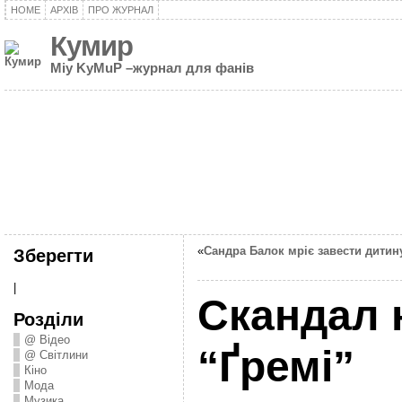
HOME
АРХІВ
ПРО ЖУРНАЛ
Кумир
Miy KyMuP –журнал для фанів
«
Сандра Балок мріє завести дитин
Зберегти
|
Скандал 
Розділи
@ Відео
“Ґремі”
@ Світлини
Кіно
Мода
Музика