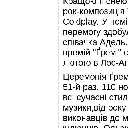
Кращою піснею 
рок-композиція V
Coldplay. У ном
перемогу здобу
співачка Адель
премій "Ґремі" 
лютого в Лос-А
Церемонія Ґрем
51-й раз. 110 н
всі сучасні сти
музики,від року
виконавців до 