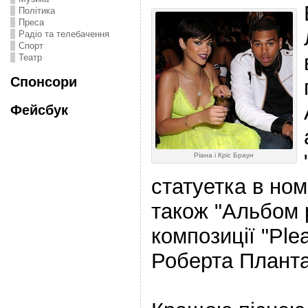
Політика
Преса
Радіо та телебачення
Спорт
Театр
Спонсори
Фейсбук
Ріана і Кріс Браун
статуетка в ном
також "Альбом 
композиції "Ple
Роберта Планта 