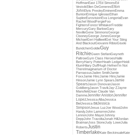
Hoffman
East 17
Ed Simons
Ed
Elton
Vestvik
Ellen DeGeneres
John
Elvis Presley
Eminem
Emma
Bunton
Enrique Iglesias
Ethan
Suplee
Eurovision
Eva Longoria
Evan
Rachel Wood
Fergie
Foo
Fighters
Forest Whitaker
Freddie
Mercury
Gary Barlow
Gary
Neville
Gene Simmons
George
Clooney
George Jones
George
Michael
Geri Halliwell
Get Your Sting
And Blackout
Giovanni Ribisi
Gisele
Guy
Bundchen
Goldie
Ritchie
Gwen Stefani
Gwyneth
Paltrow
Gym Class Heroes
Halle
Berry
Harry Potter
Heath Ledger
Heidi
Klum
Hilary Duff
Hugh Hefner
I'm Not
There
Imaginarium of Doctor
Parnassus
Jaden Smith
Jamie
Foxx
Jamie Hinc
Jamie Hins
Jamie
Jamie
Hinson
Jamie Lynn Spears
Spears
Jason Donovan
Jason
Goldberg
Jason Travik
Jay-Z
Jayne
Mansfield
Jean Claude Van
Jennifer Aniston
Jennifer
Damme
Lopez
Jessica Alba
Jessica
Jessica
Biel
Jessica Bill
Simpson
Jesus Luz
Joe Wood
John
Handy
John Lamorren
John
Lennon
John Mayer
Johnny
Depp
John Travolta
Jonah Hill
Jordan
Bratman
Joss Stone
Judy Lowe
Julia
Justin
Roberts
Timberlake
Kate Beckinsale
Kate