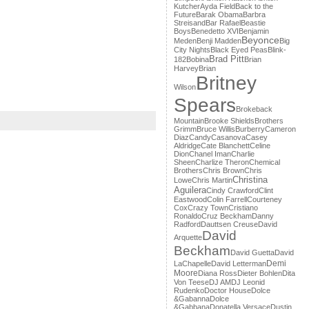
Kutcher
Ayda Field
Back to the
Future
Barak Obama
Barbra
Streisand
Bar Rafael
Beastie
Boys
Benedetto XVI
Benjamin
Beyonce
Meden
Benji Madden
Big
City Nights
Black Eyed Peas
Blink-
Brad Pitt
182
Bobina
Brian
Harvey
Brian
Britney
Wilson
Spears
Brokeback
Mountain
Brooke Shields
Brothers
Grimm
Bruce Willis
Burberry
Cameron
Diaz
Candy
Casanova
Casey
Aldridge
Cate Blanchett
Celine
Dion
Chanel Iman
Charlie
Sheen
Charlize Theron
Chemical
Brothers
Chris Brown
Chris
Christina
Lowe
Chris Martin
Aguilera
Cindy Crawford
Clint
Eastwood
Colin Farrell
Courteney
Cox
Crazy Town
Cristiano
Ronaldo
Cruz Beckham
Danny
Radford
Dauttsen Creuse
David
David
Arquette
Beckham
David Guetta
David
Demi
LaChapelle
David Letterman
Moore
Diana Ross
Dieter Bohlen
Dita
Von Teese
DJ AM
DJ Leonid
Rudenko
Doctor House
Dolce
&Gabanna
Dolce
&Gabbana
Donatella Versace
Dustin