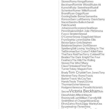
Stones
Roma Kenga
Romeo
Ronnie Wood
Beckham
Rubin Ali
Kureshi
Ruby Sweetheart
Rudolf
Schenker
Rumer Willis
Russell
Brand
Ryan Giggs
Ryan
Gosling
Sadie Bomar
Samantha
Ronson
Sam Lutfi
Sammy Davis
Samy
Naceri
Sandra Bullock
Sarah
Palin
Scarlett
Johansson
Scorpions
Seal
Sean
Penn
Shakira
Shiloh Jolie-Pitt
Simona
Fusco Stratten
Sinead
O'Connor
Snoop Dogg
Soleil Moon
Frye
Sophia Loren
Sophie Ellis
Bextor
Spice Girls
Stephen
Belafonte
Stephen Dorff
Steven
Spielberg
Still Loving You
Sting In The
Tail
Stromae
Suri Cruise
T-Killah
Take
That
Tara Reid
Taxi
Terry Coldwell
The
Beatles
The Dark Knight
The Four
Feathers
The Kills
The Rolling
Stones
The Who
Tiffany
Claus
Timbaland
Time
Tina
Turner
Tobey Maguire
Tom
Tom Cruise
Brady
Tom Jones
Tony
Mortimer
Tony Romo
Travis
Barker
Travis McCoy
Two
Hands
Twyla Tharp
U2
Uma
Thurman
Usher
Vanessa
Hudgens
Vanessa Paradis
Victoria's
Victoria Beckham
Secret
Vin
Diesel
Violet Affleck
Wayne
Rooney
will.i.am
William Farrelly
Will
Smith
Wind of Change
Wizard
Zac
Efron
Zahra Rock
Ziggy Marley
Єва
Бушміна
Ігор Пелих
Інна