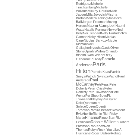
Thompson
Michelle
Rodriguez
Michelle
Trachtenberg
Michelle
Williams
Mickey Rourke
Mick
Jagger
Milla Jovovich
Mischa
Barton
Modern Taking
Monster's
Ball
Morgan Freeman
Moving
Naomi Campbell
Heroes
Naomi
Watts
Natalie Portman
Ne-yo
Ned
Kelly
Neil Tennant
Nelly Furtado
Nick
Cannon
Nicky Hilton
Nicolas
Cage
Nicolas Sarkozy
Nicole
Kidman
Noel
Gallagher
Nyusha
Oasis
Oliver
Stone
Oprah Winfrey
Orlando
Bloom
Owen Wilson
Ozzy
Pamela
Osbourne
P.Diddy
Paris
Anderson
Hilton
Patricia Kaas
Patrick
Sueyzi
Patrick Swayze
Patriot
Paul
Paul
Anderson
McCartney
Pele
Pepsi
Pete
Doherty
Peter Criss
Peter
Doherty
Pete Townshend
Pete
Wentz
Pet Shop Boys
Pit
Townsend
Playboy
Pussycat
Dolls
Quantum of
Solace
Queen
Quentin
Tarantino
Ramiro Benitez
Resident
Evil:Afterlife
Richie Rich
Ricky
Rihanna
Martin
Ringo Starr
Rio
Robbie Williams
Ferdinand
Robert
Pattinson
Rob Knox
Rob
Thomas
Robyn
Rock You Like A
Hurricane
Roger Daltrey
Rolling