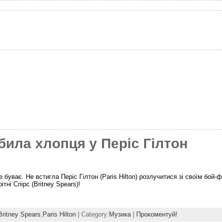
дбила хлопця у Періс Гілтон
е буває. Не встигла Періс Гілтон (Paris Hilton) розлучитися зі своїм бой
тні Спірс (Britney Spears)!
Britney Spears
,
Paris Hilton
| Category:
Музика
|
Прокоментуй!