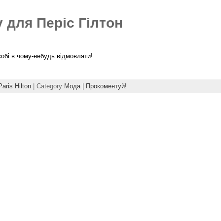
 для Періс Гілтон
 собі в чому-небудь відмовляти!
Paris Hilton
| Category:
Мода
|
Прокоментуй!