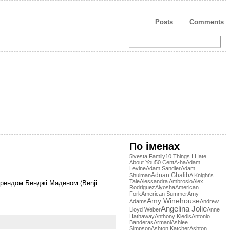
Posts
Comments
По іменах
5ivesta Family
10 Things I Hate
About You
50 Cent
A-ha
Adam
Levine
Adam Sandler
Adam
Adnan Ghalib
Shulman
A Knight's
Tale
Alessandra Ambrosio
Alex
-френдом Бенджі Маденом (Benji
Rodriguez
Alyosha
American
Fork
American Summer
Amy
Amy Winehouse
Adams
Andrew
Angelina Jolie
Lloyd Weber
Anne
Hathaway
Anthony Kiedis
Antonio
Banderas
Armani
Ashlee
Simpson
Ashton Katcher
Ashton