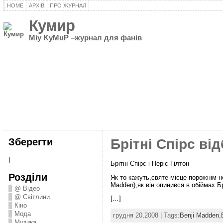
HOME
АРХІВ
ПРО ЖУРНАЛ
Кумир
Miy KyMuP –журнал для фанів
Зберегти
Брітні Спірс ві
|
Брітні Спірс і Періс Гілтон
Розділи
Як то кажуть,святе місце порожнім н
Madden),як він опинився в обіймах Брі
@ Відео
@ Світлини
[…]
Кіно
Мода
грудня 20,2008 | Tags:
Benji Madden
,
Музика