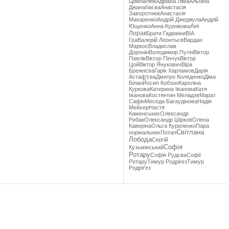
Цимбалюк
Адріана Лімa
Альбіна
Джанабаєва
Анастасія
Заворотнюк
Анастасія
Макаренко
Андрій Джеджула
Андрій
Ані
Ющенко
Анна Курнікова
Лорак
Брати Гадюкіни
ВІА
Гра
Валерій Леонтьєв
Вардан
Маркос
Владислав
Доронін
Володимир Путін
Віктор
Павлік
Віктор Пінчук
Віктор
Цой
Віктор Янукович
Віра
Брежнєва
Гарік Харламов
Дарія
Астаф'єва
Дмитро Коляденко
Діма
Білан
Йосип Кобзон
Кароліна
Куркова
Катерина Іванова
Катя
Іванова
Костянтин Меладзе
Марат
Сафін
Меседа Багаудінова
Надія
Мейхер
Настя
Каменських
Олександр
Рибак
Олександр Шірков
Олена
Каверіна
Ольга Куриленко
Пара
Світлана
нормальних
Потап
Лобода
Сергій
Софія
Кузьмінський
Ротару
Софія Рудєва
Софії
Ротару
Тимур Родрігез
Тимур
Родріґез