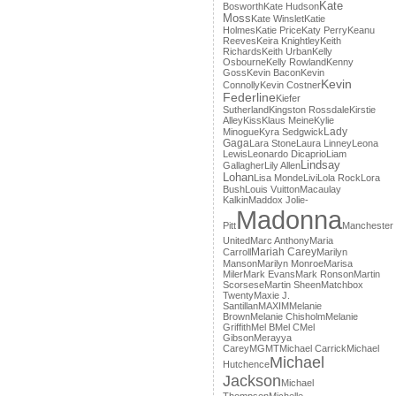
Kate
Bosworth
Kate Hudson
Moss
Kate Winslet
Katie
Holmes
Katie Price
Katy Perry
Keanu
Reeves
Keira Knightley
Keith
Richards
Keith Urban
Kelly
Osbourne
Kelly Rowland
Kenny
Goss
Kevin Bacon
Kevin
Kevin
Connolly
Kevin Costner
Federline
Kiefer
Sutherland
Kingston Rossdale
Kirstie
Alley
Kiss
Klaus Meine
Kylie
Lady
Minogue
Kyra Sedgwick
Gaga
Lara Stone
Laura Linney
Leona
Lewis
Leonardo Dicaprio
Liam
Lindsay
Gallagher
Lily Allen
Lohan
Lisa Monde
Livi
Lola Rock
Lora
Bush
Louis Vuitton
Macaulay
Kalkin
Maddox Jolie-
Madonna
Pitt
Manchester
United
Marc Anthony
Maria
Mariah Carey
Carroll
Marilyn
Manson
Marilyn Monroe
Marisa
Miler
Mark Evans
Mark Ronson
Martin
Scorsese
Martin Sheen
Matchbox
Twenty
Maxie J.
Santillan
MAXIM
Melanie
Brown
Melanie Chisholm
Melanie
Griffith
Mel B
Mel C
Mel
Gibson
Merayya
Carey
MGMT
Michael Carrick
Michael
Michael
Hutchence
Jackson
Michael