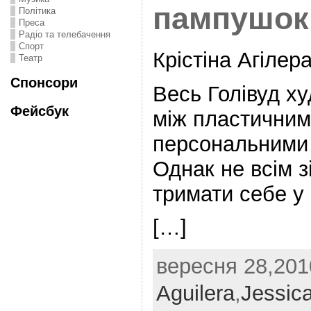
пампушок
Політика
Преса
Радіо та телебачення
Спорт
Крістіна Агілер
Театр
Спонсори
Весь Голівуд х
Фейсбук
між пластичним
персональними 
Однак не всім з
тримати себе у
[…]
вересня 28,2010
Aguilera
,
Jessic