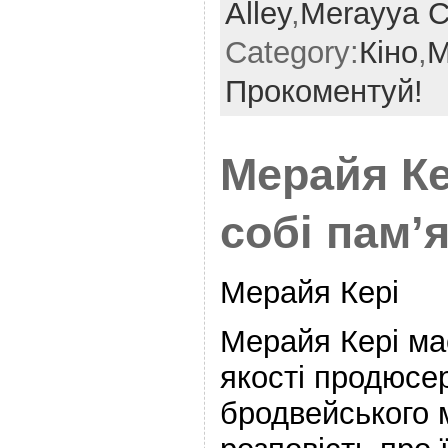
Alley
,
Merayya C
Category:
Кіно
,
М
Прокоментуй!
Мерайя Ке
собі пам’
Мерайя Кері
Мерайя Кері ма
якості продюсе
бродвейського 