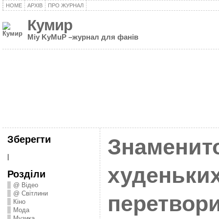
HOME
АРХІВ
ПРО ЖУРНАЛ
Кумир
Miy KyMuP –журнал для фанів
Зберегти
Знаменитос
|
худеньки
Розділи
@ Відео
@ Світлини
перетвор
Кіно
Мода
Музика