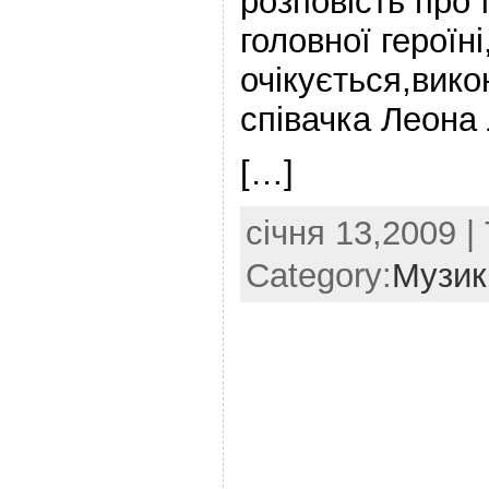
розповість про 
головної героїні
очікується,вико
співачка Леона 
[…]
січня 13,2009 |
Category:
Музик