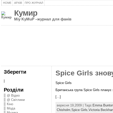
HOME
АРХІВ
ПРО ЖУРНАЛ
Кумир
Miy KyMuP –журнал для фанів
Зберегти
Spice Girls зно
|
Spice Girls
Розділи
Британська група Spice Girls планує 
@ Відео
[…]
@ Світлини
Кіно
вересня 19,2009 | Tags:
Emma Bunto
Мода
Chisholm
,
Spice Girls
,
Victoria Beckha
Музика