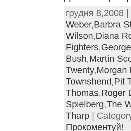
грудня 8,2008 |
Weber
,
Barbra S
Wilson
,
Diana R
Fighters
,
George
Bush
,
Martin Sc
Twenty
,
Morgan 
Townshend
,
Pit
Thomas
,
Roger D
Spielberg
,
The 
Tharp
| Categor
Прокоментуй!