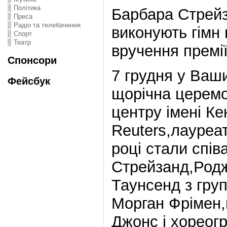
Політика
Барбара Стрейз
Преса
Радіо та телебачення
виконують гімн 
Спорт
Театр
вручення премії
Спонсори
7 грудня у Ваши
Фейсбук
щорічна церемо
центру імені Ке
Reuters,лауреа
році стали спів
Стрейзанд,Родж
Таунсенд з гру
Морган Фрімен,
Джонс і хореог