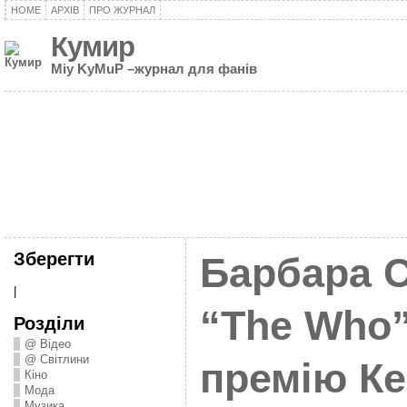
HOME
АРХІВ
ПРО ЖУРНАЛ
Кумир
Miy KyMuP –журнал для фанів
Зберегти
Барбара С
|
“The Who
Розділи
@ Відео
@ Світлини
премію Ке
Кіно
Мода
Музика