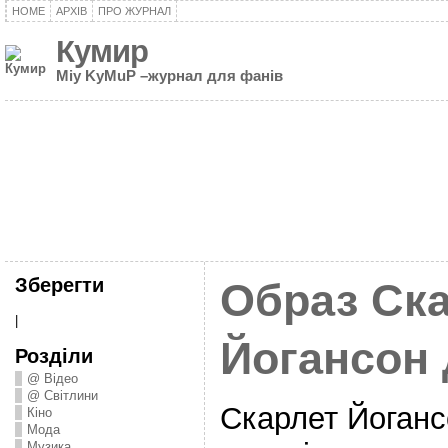
HOME
АРХІВ
ПРО ЖУРНАЛ
Кумир
Miy KyMuP –журнал для фанів
Зберегти
Образ Ск
|
Йогансон 
Розділи
@ Відео
@ Світлини
Скарлет Йоганс
Кіно
Мода
Музика