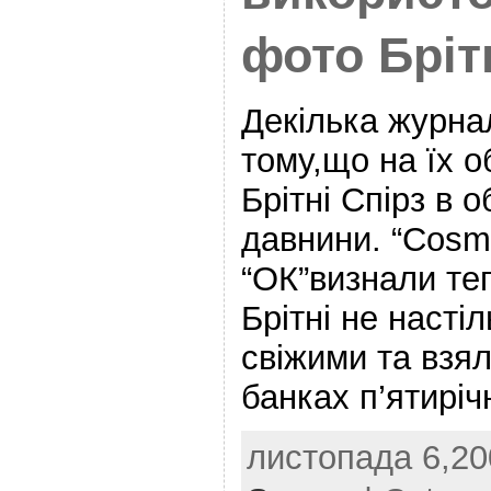
фото Бріт
Декілька журна
тому,що на їх 
Брітні Спірз в о
давнини. “Cosmo
“ОК”визнали теп
Брітні не насті
свіжими та взя
банках п’ятиріч
листопада 6,200