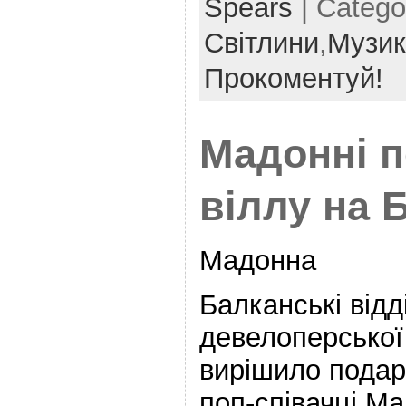
Spears
| Catego
Світлини
,
Музи
Прокоментуй!
Мадонні 
віллу на 
Мадонна
Балканські відд
девелоперської 
вирішило подар
поп-співачці Ма