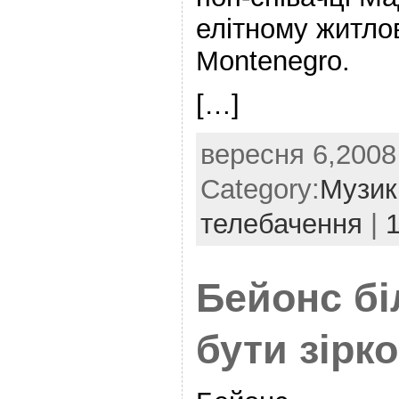
елітному житло
Montenegro.
[…]
вересня 6,2008 
Category:
Музик
телебачення
|
Бейонс бі
бути зірк