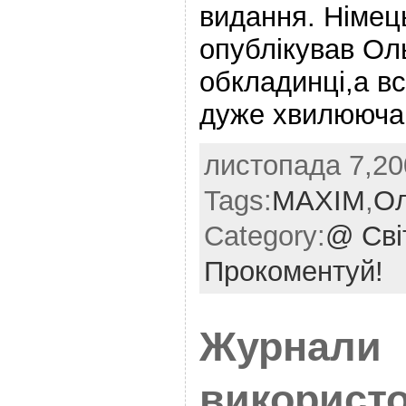
видання. Німе
опублікував Ол
обкладинці,а вс
дуже хвилююча 
листопада 7,20
Tags:
MAXIM
,
Ол
Category:
@ Сві
Прокоментуй!
Журнали
використо