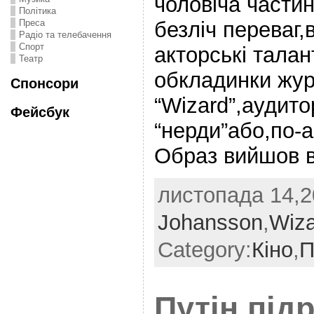
чоловіча части
Політика
безліч переваг,
Преса
Радіо та телебачення
Спорт
акторські тала
Театр
обкладинки жу
Спонсори
“Wizard”,аудито
Фейсбук
“нерди”або,по-а
Образ вийшов в
листопада 14,2
Johansson
,
Wiza
Category:
Кіно
,
П
Путін під