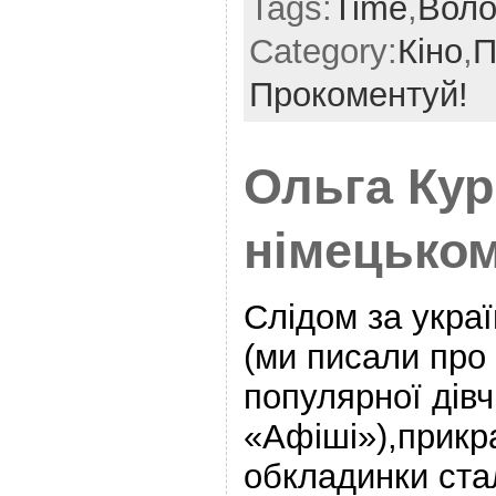
Tags:
Time
,
Воло
Category:
Кіно
,
П
Прокоментуй!
Ольга Кур
німецько
Слідом за укра
(ми писали про 
популярної дів
«Афіші»),прикр
обкладинки ста