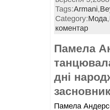
Tags:
Armani
,
Be
Category:
Мода
,
коментар
Памела А
танцювала
дні народ
засновник
Памела Андерс