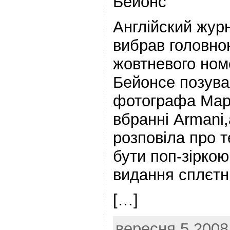
Бейонс
Англійский журн
вибрав головно
жовтневого ном
Бейонсе позува
фотографа Мар
вбранні Armani,
розповіла про 
бути поп-зіркою
видання сплєтні
[…]
вересня 5,2008 