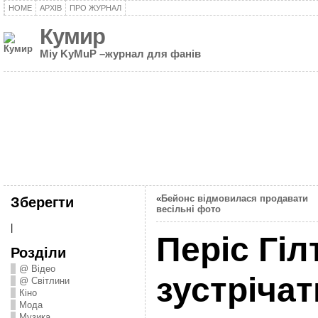
HOME
АРХІВ
ПРО ЖУРНАЛ
Кумир
Miy KyMuP –журнал для фанів
«
Бейонс відмовилася продавати
Зберегти
весільні фото
|
Періс Гіл
Розділи
@ Відео
зустрічат
@ Світлини
Кіно
Мода
Музика