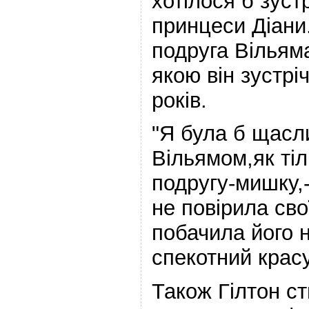
хотілося б зуст
принцеси Діани
подруга Вільям
якою він зустрі
років.
"Я була б щасли
Вільямом,як тіл
подругу-мишку,-
не повірила сво
побачила його н
спекотний красу
Також Гілтон с