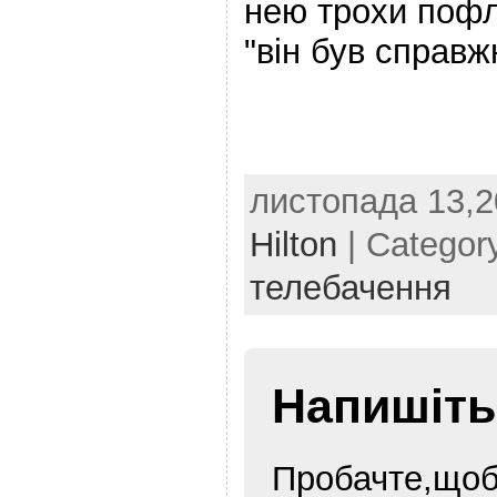
нею трохи поф
"він був справ
листопада 13,2
Hilton
| Categor
телебачення
Напишіть
Пробачте,щоб