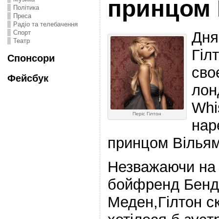
принцом
Політика
Преса
Радіо та телебачення
Дня
Спорт
Театр
Гіл
Спонсори
сво
Фейсбук
лон
Whi
Періс Гілтон
нар
принцом Вілья
Незважаючи на 
бойфренд Бенд
Меден,Гілтон с